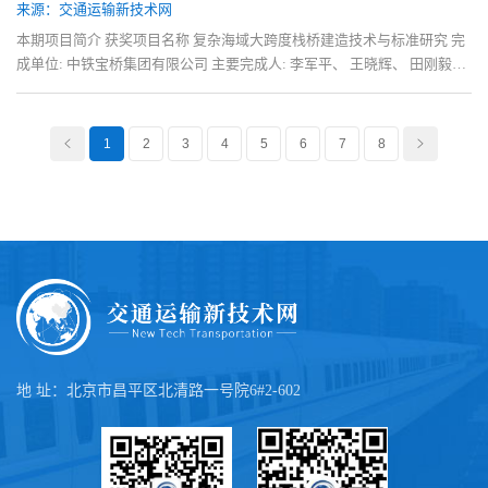
来源：交通运输新技术网
本期项目简介 获奖项目名称 复杂海域大跨度栈桥建造技术与标准研究 完
成单位: 中铁宝桥集团有限公司 主要完成人: 李军平、 王晓辉、 田刚毅、
刘志刚、 雷 云、 曹江涛、 杨亮、
1
2
3
4
5
6
7
8
<
>
地 址：北京市昌平区北清路一号院6#2-602