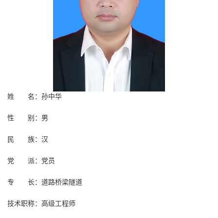
姓 名：孙中华
性 别：男
民 族：汉
党 派：党员
专 长：道路桥梁隧道
技术职称：高级工程师