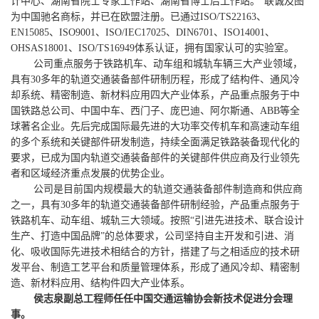
计中心、湖南省院士专家工作站、湖南省博士后工作站。“联诚及图”
为中国驰名商标，并已在欧盟注册。已通过ISO/TS22163、
EN15085、ISO9001、ISO/IEC17025、DIN6701、ISO14001、
OHSAS18001、ISO/TS16949体系认证，拥有国家认可的实验室。
公司重点服务于铁路机车、动车组和城轨车辆三大产业领域，
具有30多年的轨道交通装备部件研制历程，形成了结构件、通风冷
却系统、精密制造、新材料应用四大产业体系，产品重点服务于中
国铁路总公司、中国中车、西门子、庞巴迪、阿尔斯通、ABB等全
球著名企业。先后完成国际最先进的大功率交传机车和高速动车组
的多个系统和关键部件研发制造，持续全面满足铁路装备现代化的
要求，已成为国内轨道交通装备部件的关键部件供应商及行业领先
者和区域经济重点发展的优势企业。
公司是目前国内规模最大的轨道交通装备部件制造商和供应商
之一，具有30多年的轨道交通装备部件研制经验，产品重点服务于
铁路机车、动车组、城轨三大领域。按照“引进先进技术、联合设计
生产、打造中国品牌”的总体要求，公司坚持自主开发和引进、消
化、吸收国际先进技术相结合的方针，搭建了与之相适应的技术研
发平台、制造工艺平台和质量管理体系，形成了通风冷却、精密制
造、新材料应用、结构件四大产业体系。
侯志泉副总工程师任任中国交通运输协会新技术促进分会理
事。