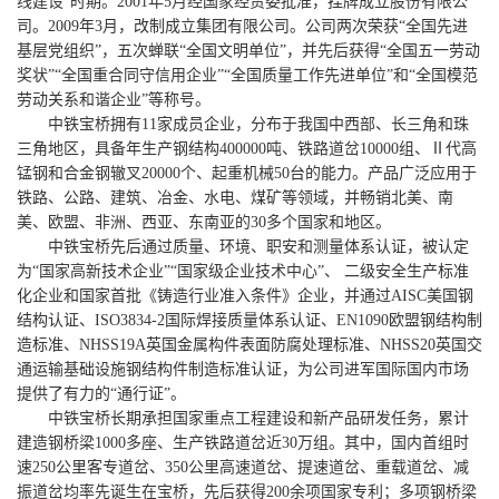
线建设”时期。2001年5月经国家经贸委批准，挂牌成立股份有限公
司。2009年3月，改制成立集团有限公司。公司两次荣获“全国先进
基层党组织”，五次蝉联“全国文明单位”，并先后获得“全国五一劳动
奖状”“全国重合同守信用企业”“全国质量工作先进单位”和“全国模范
劳动关系和谐企业”等称号。
中铁宝桥拥有11家成员企业，分布于我国中西部、长三角和珠
三角地区，具备年生产钢结构400000吨、铁路道岔10000组、Ⅱ代高
锰钢和合金钢辙叉20000个、起重机械50台的能力。产品广泛应用于
铁路、公路、建筑、冶金、水电、煤矿等领域，并畅销北美、南
美、欧盟、非洲、西亚、东南亚的30多个国家和地区。
中铁宝桥先后通过质量、环境、职安和测量体系认证，被认定
为“国家高新技术企业”“国家级企业技术中心”、 二级安全生产标准
化企业和国家首批《铸造行业准入条件》企业，并通过AISC美国钢
结构认证、ISO3834-2国际焊接质量体系认证、EN1090欧盟钢结构制
造标准、NHSS19A英国金属构件表面防腐处理标准、NHSS20英国交
通运输基础设施钢结构件制造标准认证，为公司进军国际国内市场
提供了有力的“通行证”。
中铁宝桥长期承担国家重点工程建设和新产品研发任务，累计
建造钢桥梁1000多座、生产铁路道岔近30万组。其中，国内首组时
速250公里客专道岔、350公里高速道岔、提速道岔、重载道岔、减
振道岔均率先诞生在宝桥，先后获得200余项国家专利；多项钢桥梁