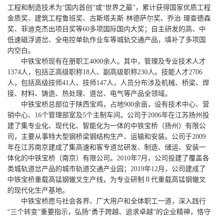
工程和制造技术为“国内首创”或“世界之最”，累计获得国家优质工程
金质奖、建筑工程鲁班奖、古斯塔夫斯·林德萨尔奖、乔治·理查德森
奖、菲迪克杰出项目奖等60多项国际国内大奖；自主研发的高、中
低速磁浮道岔、全电控单轨作业车等城轨交通产品，填补了多项国
内空白。
中铁宝桥现有在册职工4000余人。其中，管理及专业技术人才
1374人，包括正高级职称18人、副高级职称230人。技能人才2706
人，包括高级技师41人、技师147人，人员分布涉及机械、桥梁、焊
接、材料、铸造、热处理、道岔、电气等产品全领域。
中铁宝桥总部位于陕西宝鸡，占地900余亩，设有技术中心、营
销中心、16个管理部室及5个主制车间。公司于2006年在江苏扬州投
建了集专业化、现代化、智能化为一体的中铁宝桥（扬州）有限公
司，主要从事特大型钢桥梁钢结构生产、运输和安装。公司于2009
年在江苏南京建成了集高速和客专道岔研发、制造、储运、安装一
体化的中铁宝桥（南京）有限公司。2010年7月，公司投建了覆盖各
类城轨道岔产品的城市轨道交通产业园；2019年12月，公司建成了
中铁宝桥重载高锰钢辙叉生产线，为专业研制Ⅱ代重载高锰钢辙叉
的现代化生产基地。
中铁宝桥愿与社会各界、广大用户和全体职工一道，深入践行
“三个转变”重要指示，弘扬“勇于跨越、追求卓越”的企业精神，恪守