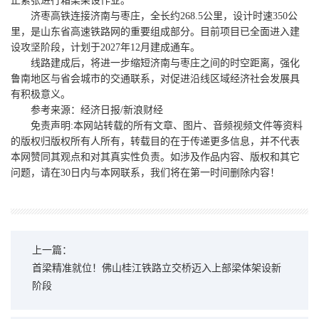
正紧张进行箱梁架设作业。
济枣高铁连接济南与枣庄，全长约268.5公里，设计时速350公
里，是山东省高速铁路网的重要组成部分。目前项目已全面进入建
设攻坚阶段，计划于2027年12月建成通车。
线路建成后，将进一步缩短济南与枣庄之间的时空距离，强化
鲁南地区与省会城市的交通联系，对促进沿线区域经济社会发展具
有积极意义。
参考来源：经济日报/新浪财经
免责声明:本网站转载的所有文章、图片、音频视频文件等资料
的版权归版权所有人所有，转载目的在于传递更多信息，并不代表
本网赞同其观点和对其真实性负责。如涉及作品内容、版权和其它
问题，请在30日内与本网联系，我们将在第一时间删除内容！
上一篇：
首梁精准就位！佛山桂江铁路立交桥迈入上部梁体架设新
阶段