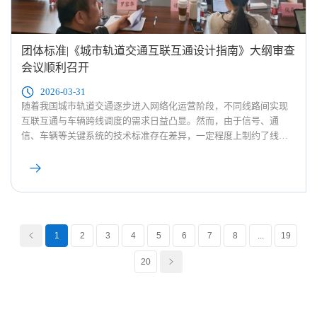
团体标准|《城市轨道交通互联互通设计指南》大纲审查
会议顺利召开
2026-03-31
随着我国城市轨道交通逐步进入网络化运营阶段，不同线路间实现
互联互通与车辆跨线调度的需求日益凸显。然而，由于信号、通
信、车辆等关键系统的技术标准存在差异，一定程度上制约了线路
之间的协同运营与资源共享。
1
2
3
4
5
6
7
8
...
19
<
20
>