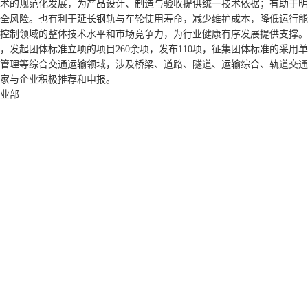
术的规范化发展，为产品设计、制造与验收提供统一技术依据；有助于明
全风险。也有利于延长钢轨与车轮使用寿命，减少维护成本，降低运行能
控制领域的整体技术水平和市场竞争力，为行业健康有序发展提供支撑。
发起团体标准立项的项目260余项，发布110项，征集团体标准的采用单
管理等综合交通运输领域，涉及桥梁、道路、隧道、运输综合、轨道交通等
家与企业积极推荐和申报。
业部