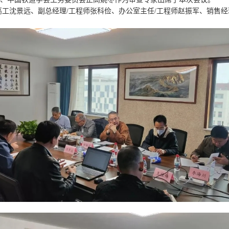
高工沈景远、副总经理/工程师张科俭、办公室主任/工程师赵振军、销售经