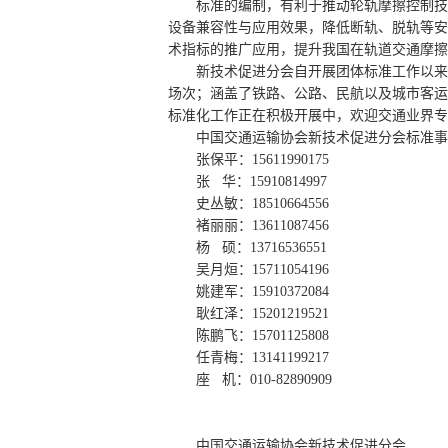
标准的编制，有利于推动轮轨摩擦控制技
设备兼容性与应用效果，降低断轨、脱轨等安
术指标的推广应用，提升我国在轨道交通摩擦
新技术促进分会自开展团体标准工作以来，
场次；涵盖了铁路、公路、民航以及城市客运
标准化工作正在积极开展中，欢迎交通业界专
中国交通运输协会新技术促进分会标准事
张保平：15611990175
张 华：15910814997
史丛敏：18510664556
褚丽丽：13611087456
杨 硕：13716536551
吴月烜：15711054196
姚建军：15910372084
耿红泽：15201219521
陈鹏飞：15701125808
任青梅：13141199217
座 机：010-82890909
中国交通运输协会新技术促进分会